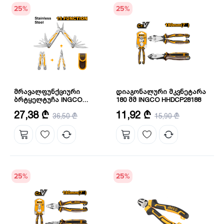
25
%
25
%
მრავალფუნქციური
დიაგონალური მკვნეტარა
ბრტყელტუჩა INGCO
180 მმ INGCO HHDCP28188
HFMFT0115
დახურულის ზომა: 100 მმ
ზომა: 7"/180 მმ
27,38 ₾
11,92 ₾
36,50 ₾
15,90 ₾
სრული ზომა: 155 მმ
მასალა: CRV
მასალა: უჟანგავი ფოლადი
25
%
25
%