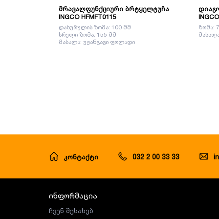
მრავალფუნქციური ბრტყელტუჩა
დიაგო
INGCO HFMFT0115
INGCO
დახურულის ზომა: 100 მმ
ზომა: 
სრული ზომა: 155 მმ
მასალა
მასალა: უჟანგავი ფოლადი
კონტაქტი
032 2 00 33 33
i
ინფორმაცია
ჩვენ შესახებ