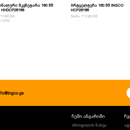
ნალური მკვნეტარა 180 მმ
ბრტყელტუჩა 180 მმ INGCO
 HHDCP28188
HCP28188
7"/180 მმ
ზომა: 7"/180 მმ
: CRV
nfo@ingco.ge
ჩემი ანგარიში
ჩვ
პროფილის ნახვა
ად