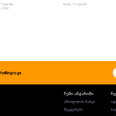
7"/180 მმ
ზომა: 7"/180 მმ
: CRV
nfo@ingco.ge
ჩემი ანგარიში
ჩვ
პროფილის ნახვა
ად
შეკვეთები
სა