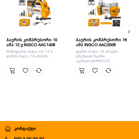
ხელმისაწვდომი. INGCO-ს პროდუქცია არის ტექნიკურად,
ვიზუალურად და ფუნქციურად სრულყოფილი და
ეფექტიანად ასრულებს ნებისმიერ სამუშაოს. ინგკოს
გუნდს მიაჩნია, რომ ყველაზე მნიშვნელოვანია დეტალები,
სწორედ ეს დეტალები ეხმარება ბრენდს გახდეს ლიდერი
ბაზარზე.
ჰაერის კომპრესორი 10
ჰაერის კომპრესორი 18
ამპ 12 ვ INGCO AAC1408
ამპ INGCO AAC2508
მიწოდების ძალა: DC 12 V
დენის ძალა: 18 ამპერი
დენის ძალა: 10 ამპერი
ენერგიის წყარო:
აკუმულატორი(12V)
მაქსიმალური წნევა: 8 ბარი
(120 პასკალი)
კონტაქტი