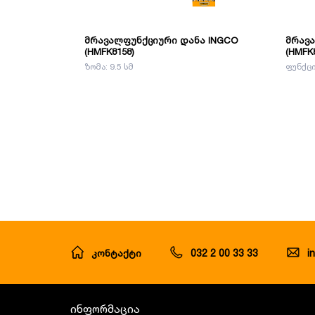
მრავალფუნქციური დანა INGCO
მრავა
(HMFK8158)
(HMFK
ზომა: 9.5 სმ
ფუნქცი
კონტაქტი
032 2 00 33 33
i
ინფორმაცია