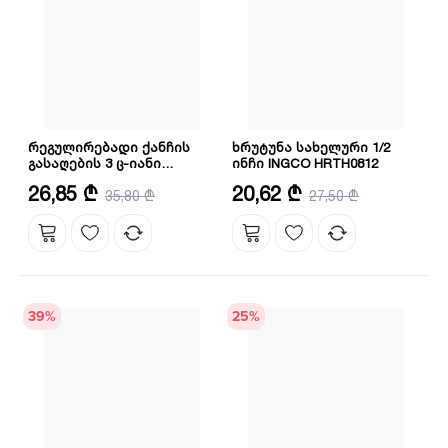
რეგულირებადი ქანჩის
ხრუტუნა სახელური 1/2
გასაღების 3 ც-იანი
ინჩი INGCO HRTH0812
კომპლექტი INGCO
რაოდენობა: 3
ზომა: 1/2",45T
26,85 ₾
20,62 ₾
(HADWK031)
35,80 ₾
27,50 ₾
მასალა: CRV+CrMO
სიგრძე: 260 მმ
39
%
25
%