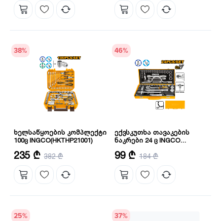
38
%
46
%
ხელსაწყოების კომპლექტი
ექვსკუთხა თავაკების
100ც INGCO(HKTHP21001)
ნაკრები 24 ც INGCO
HKTS0243
რაოდენობა: 100 ც
რაოდენობა: 24
235 ₾
99 ₾
382 ₾
184 ₾
ზომა:
10X11X12X13X14X15X16X17X18X19X
25
%
37
%