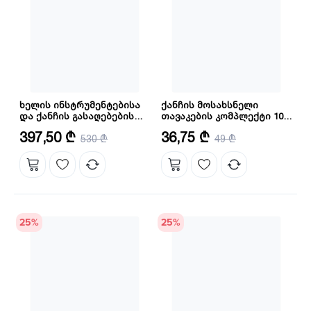
ხელის ინსტრუმენტებისა
ქანჩის მოსახსნელი
და ქანჩის გასაღებების
თავაკების კომპლექტი 10 ც
ნაკრები 216ც INGCO
1/2 INGCO HKISSD12101
რაოდენობა შეფუთვაში: 216 ც
თავაკის ზომა: 1/2''
397,50 ₾
36,75 ₾
(HKTHP22161)
530 ₾
49 ₾
25
%
25
%