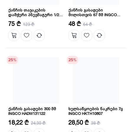
ქანჩის თავაკების
ქანჩის გასაღები
დამჭერი პნევმატური 1/2
მილისთვის 67 მმ INGCO
INGCO ARW121
HPW04021
დამჭერი თავაკის ზომა: 1/4 ინჩი
ზომა: 2"
75 ₾
48 ₾
123 ₾
64 ₾
მაქსიმალური მოჭერის
დიამეტრი: 67 მმ
25
%
25
%
ქანჩის გასაღები 300 მმ
ხელსაწყოების ნაკრები 7ც
INGCO HADW131122
INGCO HKTH10807
სიგრძე: 300 მმ(12")
რაოდენობა: 7 ც
18,22 ₾
28,50 ₾
24,30 ₾
38 ₾
რეგულირებადი ზომა: 0-35 მმ