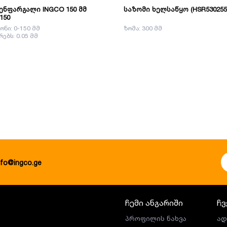
ენფარგალი INGCO 150 მმ
საზომი ხელსაწყო (HSR530255
150
ონი: 0-150 მმ
ზომა: 300 მმ
რებს: 0.05 მმ
nfo@ingco.ge
ჩემი ანგარიში
ჩვ
პროფილის ნახვა
ად