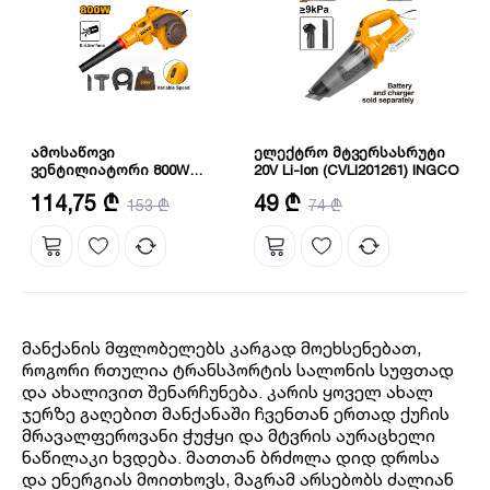
ამოსაწოვი
ელექტრო მტვერსასრუტი
ვენტილიატორი 800W
20V Li-Ion (CVLI201261) INGCO
(AB8038) INGCO
ძაბვა: 220-240 ვ 50/60 ჰერცი
ძაბვა: 20 ვ
114,75 ₾
49 ₾
153 ₾
74 ₾
ჰაერის მოცულობა: 0-4.5 მ³/წთ
ვაკუუმის წნევა: >9 კპა
*არ მოყვება დამტენი და
ელემენტი.
მანქანის მფლობელებს კარგად მოეხსენებათ,
როგორი რთულია ტრანსპორტის სალონის სუფთად
და ახალივით შენარჩუნება. კარის ყოველ ახალ
ჯერზე გაღებით მანქანაში ჩვენთან ერთად ქუჩის
მრავალფეროვანი ჭუჭყი და მტვრის აურაცხელი
ნაწილაკი ხვდება. მათთან ბრძოლა დიდ დროსა
და ენერგიას მოითხოვს, მაგრამ არსებობს ძალიან