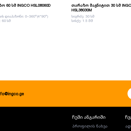
ო 60 სმ INGCO HSL08060D
თარაზო მაგნიტით 30 სმ ING
HSL38030M
ის დიაპაზონი: 0~360°(4*90°)
სიგრძე: 30 სმ
: 60 სმ
სისქე: 1.5 მმ
nfo@ingco.ge
ჩემი ანგარიში
ჩვ
პროფილის ნახვა
ად