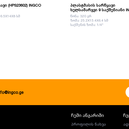
ავი (HPS23602) INGCO
პლასტმასის სარწყავი
ხელსამარჯვი 9 საქშენიანი I
HWSG6091
16.5X14X8 სმ
წონა: 320 გრ
ზომა: 25.2X15.4X6.4 სმ
საქშენის ზომა: 1/4"
nfo@ingco.ge
ჩემი ანგარიში
ჩვ
პროფილის ნახვა
ად