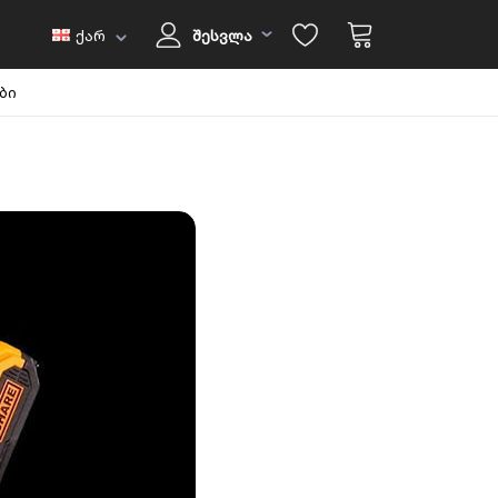
ქარ
შესვლა
ბი