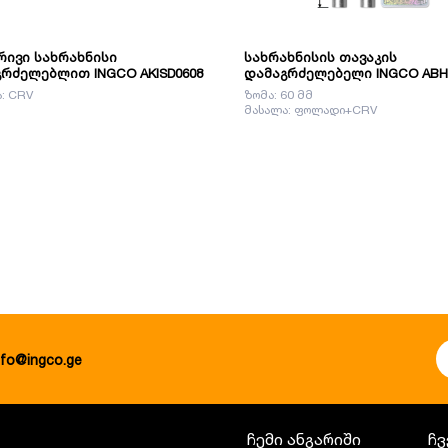
ივი სახრახნისი
სახრახნისის თავაკის
რძელებლით INGCO AKISD0608
დამაგრძელებელი INGCO ABH
: CRV
ზომა: 60 მმ
მასალა: ფოლადი+CRV
nfo@ingco.ge
ჩემი ანგარიში
ჩვ