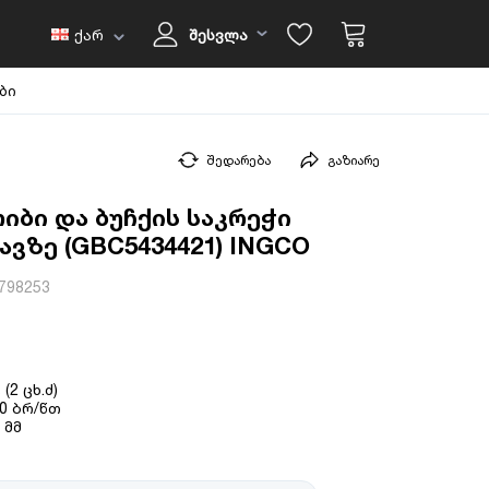
ქარ
შესვლა
ბი
შედარება
გაზიარე
იბი და ბუჩქის საკრეჭი
ავზე (GBC5434421) INGCO
798253
(2 ცხ.ძ)
00 ბრ/წთ
 მმ