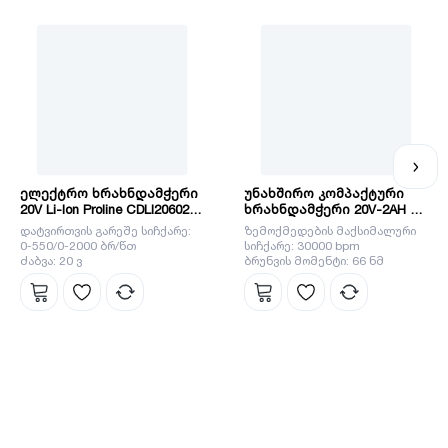
ელექტრო ხრახნდამჭერი
უნახშირო კომპაქტური
20V Li-Ion Proline CDLI206021
ხრახნდამჭერი 20V-2AH Li-
INGCO
Ion (CIDLI20668) INGCO
დატვირთვის გარეშე სიჩქარე:
ზემოქმედების მაქსიმალური
0-550/0-2000 ბრ/წთ
სიჩქარე: 30000 bpm
ძაბვა: 20 ვ
ბრუნვის მომენტი: 66 ნმ
*არ მოყვება დამტენი და
ელემენტი.