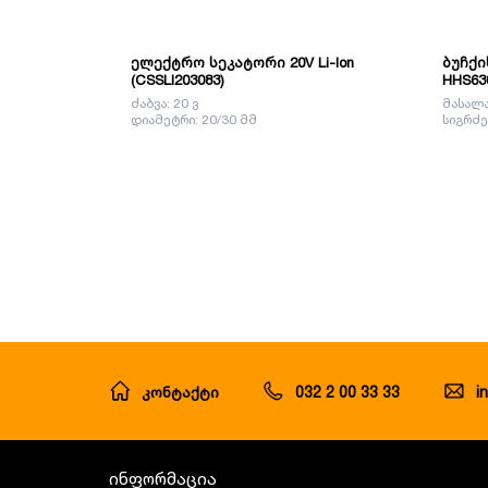
ელექტრო სეკატორი 20V Li-Ion
ბუჩქი
(CSSLI203083)
HHS63
ძაბვა: 20 ვ
მასალა
დიამეტრი: 20/30 მმ
სიგრძე
კონტაქტი
032 2 00 33 33
i
ინფორმაცია