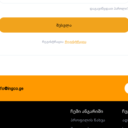
დაგავიწყდათ პაროლი
რეგისტრაცია
რეგისტრაცია
nfo@ingco.ge
ჩემი ანგარიში
ჩვ
პროფილის ნახვა
ად