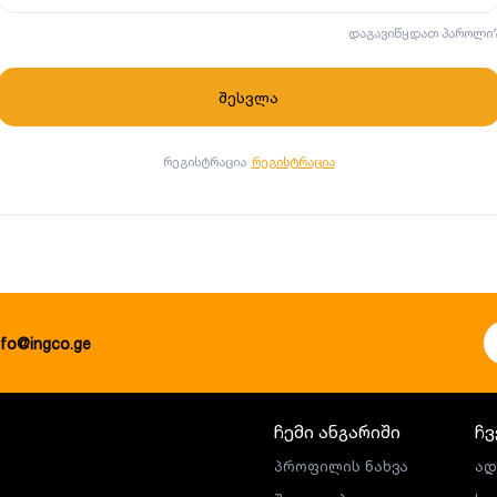
დაგავიწყდათ პაროლი
რეგისტრაცია
რეგისტრაცია
nfo@ingco.ge
ჩემი ანგარიში
ჩვ
პროფილის ნახვა
ად