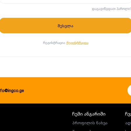
დაგავიწყდათ პაროლი
რეგისტრაცია
რეგისტრაცია
nfo@ingco.ge
ჩემი ანგარიში
ჩვ
პროფილის ნახვა
ად