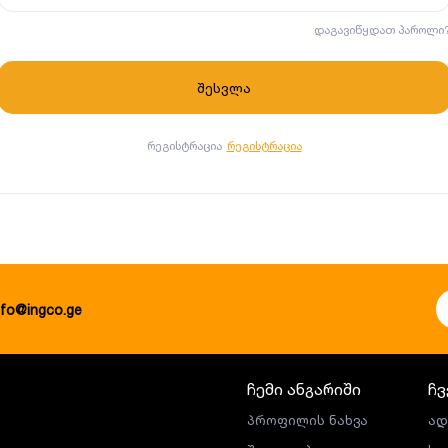
დაგავიწყდათ პაროლი
რეგისტრაცია
რეგისტრაცია
nfo@ingco.ge
ჩემი ანგარიში
ჩვ
პროფილის ნახვა
ად